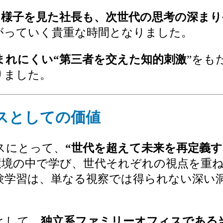
る様子を見た社長も、次世代の思考の深ま
がっていく貴重な時間となりました。
まれにくい“第三者を交えた知的刺激
”をも
りました。
スとしての価値
スにとって、
“世代を超えて未来を再定義す
環境の中で学び、世代それぞれの視点を重
験学習は、単なる視察では得られない深い
として、
独立系ファミリーオフィスである