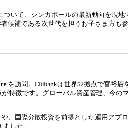
について、シンガポールの最新動向を現地
継者候補である次世代を担うお子さま方も参
ore
を訪問。Citibankは世界52拠点で
点が特徴です。グローバル資産管理、今の
」や、国際分散投資を前提とした運用アプ
きました。